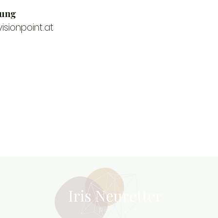
lung
sionpoint.at