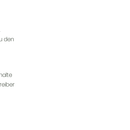
.
zu den
halte
reiber