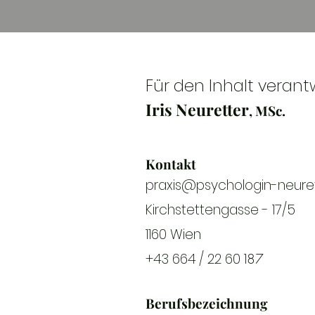
Für den Inhalt verant
I
ris Neuretter
, M
S
c.
Kontakt
praxis@psychologin-neuret
Kirchstettengasse
- 17/5
1160 Wien
+43 664 / 22 60 1
87
Berufsbezeichnung