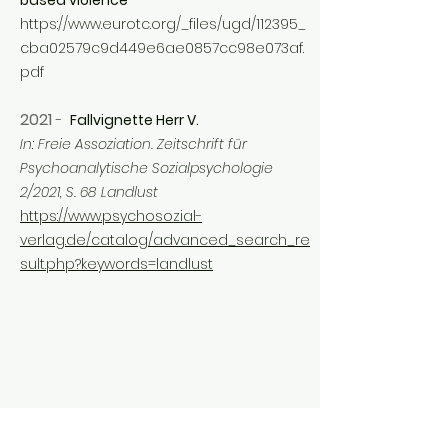
based violence
https://www.eurotc.org/_files/ugd/112395_
cba02579c9d449e6ae0857cc98e073af.
pdf
2021
-
Fallvignette Herr V.
In: Freie Assoziation. Zeitschrift für
Psychoanalytische Sozialpsychologie
2/2021, S. 68 Landlust
https://www.psychosozial-
verlag.de/catalog/advanced_search_re
sult.php?keywords=landlust
Mitarbeit in EU-