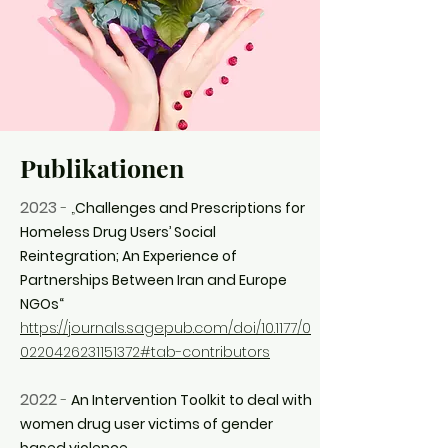
Publikationen
2023
- „
Challenges and Prescriptions for
Homeless Drug Users’ Social
Reintegration; An Experience of
Partnerships Between Iran and Europe
NGOs“
https://journals.sagepub.com/doi/10.1177/0
0220426231151372#tab-contributors
2022
-
An Intervention Toolkit to deal with
women drug user victims of gender